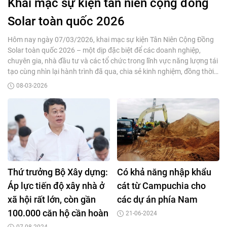
Khai mạc sự kiện tân niên cộng đồng
Solar toàn quốc 2026
Hôm nay
ngày 07/03/2026
,
khai mạc
sự kiện Tân Niên Cộng Đồng
Solar toàn quốc 2026 – một dịp đặc biệt để các doanh nghiệp,
chuyên gia, nhà đầu tư và các tổ chức trong lĩnh vực năng lượng tái
tạo cùng nhìn lại hành trình đã qua, chia sẻ kinh nghiệm, đồng thời
cùng nhau kết nối cho những bước phát triển mới trong tương lai.
08-03-2026
Thứ trưởng Bộ Xây dựng:
Có khả năng nhập khẩu
Áp lực tiến độ xây nhà ở
cát từ Campuchia cho
xã hội rất lớn, còn gần
các dự án phía Nam
100.000 căn hộ cần hoàn
21-06-2024
thành trong năm 2024