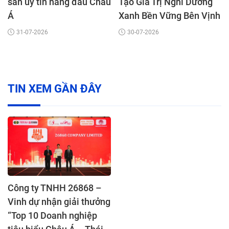
sản uy tín hàng đầu Châu
Tạo Giá Trị Nghỉ Dưỡng
Á
Xanh Bền Vững Bên Vịnh
Mũi Né
31-07-2026
30-07-2026
TIN XEM GẦN ĐÂY
Công ty TNHH 26868 –
Vinh dự nhận giải thưởng
“Top 10 Doanh nghiệp