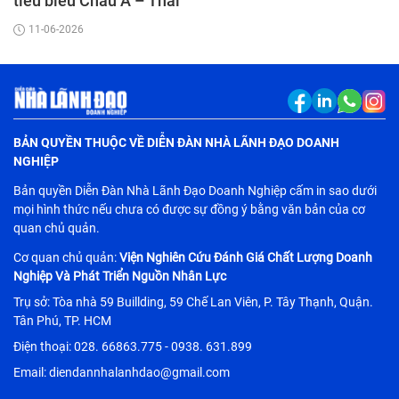
tiêu biểu Châu Á – Thái
Bình Dương 2026”
11-06-2026
BẢN QUYỀN THUỘC VỀ DIỄN ĐÀN NHÀ LÃNH ĐẠO DOANH
NGHIỆP
Bản quyền Diễn Đàn Nhà Lãnh Đạo Doanh Nghiệp cấm in sao dưới
mọi hình thức nếu chưa có được sự đồng ý bằng văn bản của cơ
quan chủ quản.
Cơ quan chủ quản:
Viện Nghiên Cứu Đánh Giá Chất Lượng Doanh
Nghiệp Và Phát Triển Nguồn Nhân Lực
Trụ sở: Tòa nhà 59 Buillding, 59 Chế Lan Viên, P. Tây Thạnh, Quận.
Tân Phú, TP. HCM
Điện thoại: 028. 66863.775 - 0938. 631.899
Email: diendannhalanhdao@gmail.com