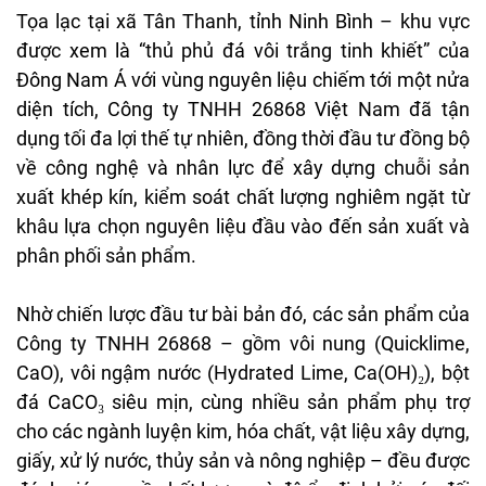
Tọa lạc tại xã Tân Thanh, tỉnh Ninh Bình – khu vực
được xem là “thủ phủ đá vôi trắng tinh khiết” của
Đông Nam Á với vùng nguyên liệu chiếm tới một nửa
diện tích, Công ty TNHH 26868 Việt Nam đã tận
dụng tối đa lợi thế tự nhiên, đồng thời đầu tư đồng bộ
về công nghệ và nhân lực để xây dựng chuỗi sản
xuất khép kín, kiểm soát chất lượng nghiêm ngặt từ
khâu lựa chọn nguyên liệu đầu vào đến sản xuất và
phân phối sản phẩm.
Nhờ chiến lược đầu tư bài bản đó, các sản phẩm của
Công ty TNHH 26868 – gồm vôi nung (Quicklime,
CaO), vôi ngậm nước (Hydrated Lime, Ca(OH)₂), bột
đá CaCO₃ siêu mịn, cùng nhiều sản phẩm phụ trợ
cho các ngành luyện kim, hóa chất, vật liệu xây dựng,
giấy, xử lý nước, thủy sản và nông nghiệp – đều được