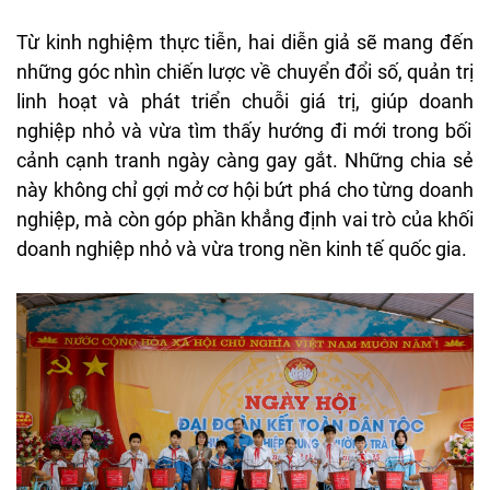
T
ừ kinh nghiệm thực tiễn,
hai
diễn
giả sẽ mang
đ
ến
những
g
óc
nhìn
chi
ến l
ư
ợc về chuyển
đ
ổi số, quản trị
linh hoạt
v
à
phát
tri
ển
chuỗi
gi
á
tr
ị,
gi
úp
doanh
nghi
ệp nhỏ
v
à
v
ừa
t
ìm
th
ấy
h
ư
ớng
đi
m
ới
trong bối
cảnh cạnh tranh
ng
ày
càng
gay g
ắt. Những chia
sẻ
n
ày
không ch
ỉ gợi mở
c
ơ
h
ội bứt
ph
á
cho
t
ừng doanh
nghiệp,
m
à
còn
góp
ph
ần khẳng
đ
ịnh vai
tr
ò
c
ủa khối
doanh nghiệp nhỏ
v
à
v
ừa trong nền kinh tế quốc gia.