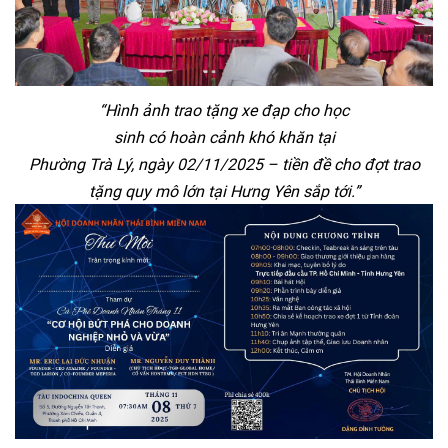
“
Hình
ảnh trao tặng xe
đ
ạp cho học
sinh
c
ó
hoàn
c
ảnh
kh
ó
kh
ăn
t
ại
Ph
ư
ờng
Tr
à
Lý
,
ngày
02/11/2025
– ti
ền
đ
ề cho
đ
ợt trao
tặng quy
m
ô
l
ớn tại H
ưng
Y
ên
s
ắp tới.”