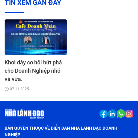
TIN XEM GẦN ĐÂY
Khơi dậy cơ hội bứt phá
cho Doanh Nghiệp nhỏ
và vừa.
07-11-2025
BẢN QUYỀN THUỘC VỀ DIỄN ĐÀN NHÀ LÃNH ĐẠO DOANH
NGHIỆP