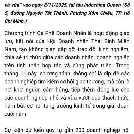
v
à
v
ừa”
v
ào
ngày
8/11/2025, t
ại
t
àu
Indochina Queen (S
ố
5,
đư
ờng Nguyễn Tất
Th
ành
, Ph
ư
ờng
X
óm
Chi
ếu, TP. Hồ
Ch
í
Minh.)
Ch
ương
tr
ình
Cà
Phê
Doanh
Nhân
là
ho
ạt
đ
ộng giao
l
ưu
, k
ết nối của Hội Doanh
nh
ân
Thái
Bình
Mi
ền
Nam,
tạo
kh
ông
gian g
ặp gỡ, trao
đ
ổi kinh nghiệm,
chia sẻ tri
thức
giữa
c
ác
doanh nhân, doanh nghi
ệp
tr
ên
tinh
th
ần hợp
t
ác
và
cùng
phát
tri
ển. Trong
th
áng
11
này
,
ch
ương
tr
ình
không
ch
ỉ
l
à
d
ịp
đ
ể
c
ác
doanh
nghi
ệp
t
ìm
ki
ếm c
ơ h
ội giao th
ương,
m
à
còn
là
n
ơi
khơi
ngu
ồn cảm hứng, tiếp
th
êm
đ
ộng lực cho
c
ác
doanh nghi
ệp nhỏ
v
à
v
ừa v
ư
ợt qua
th
ách
th
ức,
nắm
bắt
c
ơ
h
ội t
ăng trư
ởng kinh tế trong giai
đo
ạn
cuối n
ăm.
S
ự kiện dự
kiến
quy
tụ
gần 200
doanh
nghiệp
hội