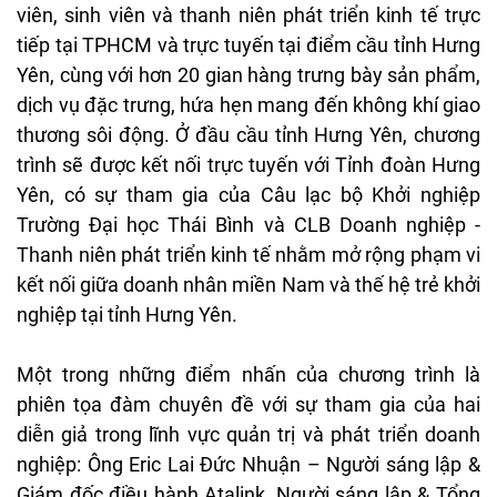
vi
ên
, sinh viên và
thanh
niên
phát
tri
ển
kinh
tế
trực
tiếp
tại TPHCM
v
à
tr
ực tuyến tại
đi
ểm cầu tỉnh H
ưng
Y
ên
,
cùng
v
ới h
ơn 20 gian
h
àng
tr
ưng b
ày s
ản phẩm,
dịch
vụ
đ
ặc
tr
ưng, h
ứa hẹn
mang
đ
ến
kh
ông
khí
giao
th
ương
s
ôi
đ
ộng. Ở
đ
ầu cầu
tỉnh
H
ưng
Y
ên
,
ch
ương
tr
ình
s
ẽ
đư
ợc kết nối trực tuyến với Tỉnh
đo
àn
H
ưng
Y
ên
,
có
s
ự tham
gia
của
C
âu
l
ạc bộ Khởi nghiệp
Tr
ư
ờng
Đ
ại học Th
ái
Bình
và CLB
Doanh
nghi
ệp -
Thanh
ni
ên
phát tri
ển kinh tế nhằm mở
rộng
phạm
vi
kết
nối
giữa doanh
nh
ân
mi
ền Nam
v
à
th
ế hệ trẻ
khởi
nghiệp
tại
tỉnh
H
ưng
Y
ên
.
M
ột trong những
đi
ểm
nhấn của ch
ương
tr
ình
là
phiên
t
ọa
đ
àm
chuyên
đ
ề với sự tham gia của hai
diễn giả trong l
ĩnh v
ực quản trị
v
à
phát
tri
ển doanh
nghiệp:
Ông
Eric Lai
Đ
ức Nhuận
– Ng
ư
ời
s
áng
l
ập &
Gi
ám
đ
ốc
đi
ều
h
ành
Atalink, Ng
ư
ời
s
áng
l
ập & Tổng