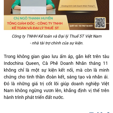
Công
ty TNHH K
ế
to
án
và
Đ
ại
l
ý
Thu
ế 5T Việt Nam
-
nh
à
tài
tr
ợ
ch
ính
c
ủa sự kiện.
Trong
kh
ông
gian
giao
l
ưu
ấm
áp
, g
ắn kết
tr
ên
tàu
Indochina Queen,
Cà
Phê
Doanh
Nhân
tháng
11
không
ch
ỉ
l
à
m
ột sự kiện kết nối,
m
à
còn
là
minh
ch
ứng cho tinh thần
đo
àn
k
ết,
s
áng
t
ạo
v
à
nhân
ái
.
Đ
ó
là
nh
ững
gi
á
tr
ị cốt
l
õi
giúp
doanh
nghi
ệp Việt
Nam
kh
ông
ng
ừng v
ươn
l
ên
, kh
ẳng
đ
ịnh vị thế
tr
ên
hành
trình
phát
tri
ển
đ
ất n
ư
ớc.