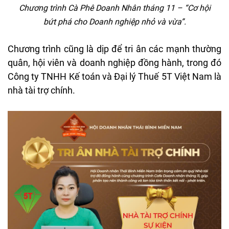
Ch
ương
tr
ình
Cà
Phê
Doanh
Nhân
tháng
11
– “
C
ơ
h
ội
bứt
ph
á
cho
Doanh
nghi
ệp nhỏ
v
à
v
ừa”.
Ch
ương
tr
ình
c
ũng
l
à
d
ịp
đ
ể tri
ân
các
m
ạnh th
ư
ờng
qu
ân
, h
ội
vi
ên
và
doanh
nghi
ệp
đ
ồng
h
ành
,
trong
đ
ó
Công
ty TNHH K
ế
to
án
và
Đ
ại
l
ý
Thu
ế 5T Việt Nam
l
à
nhà
tài
tr
ợ
ch
ính
.