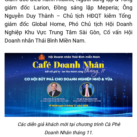
gi
ám
đ
ốc Larion,
Đ
ồng
s
áng
l
ập Meperia;
Ông
Nguy
ễn
Duy
Th
ành
– Ch
ủ tịch H
ĐQT
ki
êm
T
ổng
gi
ám
đ
ốc Global Home,
Ph
ó
Ch
ủ tịch Hội Doanh
Nghiệp Khu Vực Trung T
âm Sài
Gòn
, C
ố vấn Hội
Doanh
nh
ân
Thái
Bình
Mi
ền Nam.
C
ác
di
ễn giả kh
ách m
ời tại
ch
ương
tr
ình Cà Phê
Doanh
Nhân
tháng 11.