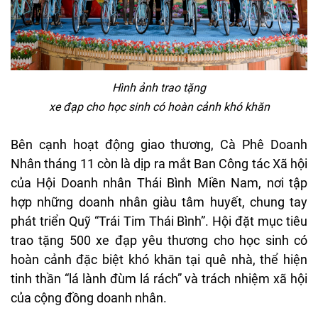
H
ình
ảnh trao tặng
xe
đ
ạp
cho
học
sinh
c
ó
hoàn
c
ảnh
kh
ó
kh
ăn
B
ên
c
ạnh hoạt
đ
ộng giao
th
ương
,
C
à
Phê
Doanh
Nhân tháng 11 còn là d
ịp ra mắt Ban
C
ông
tác
Xã
h
ội
của Hội Doanh
nh
ân
Thái
Bình
Mi
ền Nam, n
ơi t
ập
hợp những doanh
nh
ân
giàu
tâm
huy
ết, chung tay
ph
át
tri
ển Quỹ “
Tr
ái
Tim
Thái
Bình
”. H
ội
đ
ặt mục
ti
êu
trao
t
ặng 500 xe
đ
ạp
y
êu
th
ương
cho
h
ọc sinh
c
ó
hoàn
c
ảnh
đ
ặc biệt
kh
ó
kh
ăn
t
ại
qu
ê
nhà
, th
ể hiện
tinh thần “
l
á
lành
đ
ùm
lá
rách
”
và
trách
nhi
ệm
x
ã
h
ội
của cộng
đ
ồng doanh
nh
ân
.