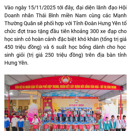
Vào
ngày
15/11/2025 t
ới
đ
ây
,
đ
ại diện
l
ãnh
đ
ạo Hội
Doanh
nh
ân
Thái
Bình
mi
ền Nam
c
ùng
các
M
ạnh
Th
ư
ờng
Qu
ân
s
ẽ phối hợp với Tỉnh
Đo
àn
H
ưng
Y
ên
t
ổ
chức
đ
ợt trao tặng
đ
ầu
ti
ên
kho
ảng 300 xe
đ
ạp cho
học sinh
c
ó
hoàn
c
ảnh
đ
ặc biệt
kh
ó
kh
ăn
(t
ổng trị
gi
á
450 tri
ệu
đ
ồng)
v
à
6 su
ất học bổng
d
ành
cho
h
ọc
sinh giỏi (trị
gi
á
250 tri
ệu
đ
ồng)
tr
ên
đ
ịa
b
àn
t
ỉnh
H
ưng
Y
ên
.