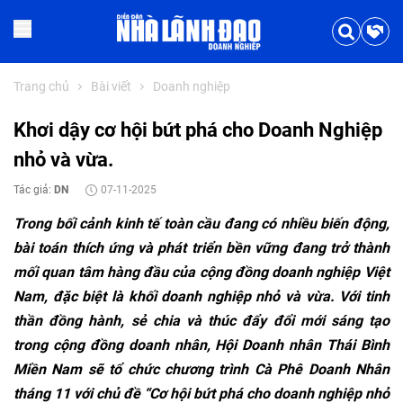
Trang chủ
Bài viết
Doanh nghiệp
Khơi dậy cơ hội bứt phá cho Doanh Nghiệp
nhỏ và vừa.
Tác giả:
DN
07-11-2025
Trong bối cảnh
kinh
tế
to
àn
c
ầu
đang
c
ó
nhi
ều biến
đ
ộng,
b
ài
toán
thích
ứng
v
à
phát
tri
ển bền vững
đang tr
ở
th
ành
m
ối quan
t
âm
hàng
đ
ầu của cộng
đ
ồng doanh nghiệp Việt
Nam,
đ
ặc biệt
l
à
kh
ối doanh nghiệp nhỏ
v
à
v
ừa. Với tinh
thần
đ
ồng
h
ành
, s
ẻ chia
v
à
thúc
đ
ẩy
đ
ổi mới
s
áng
t
ạo
trong cộng
đ
ồng doanh
nh
ân
, H
ội Doanh nh
ân
Thái
Bình
Mi
ền Nam sẽ tổ chức ch
ương
tr
ình
Cà
Phê Doanh Nhân
tháng 11 v
ới chủ
đ
ề “C
ơ h
ội bứt
ph
á
cho
doanh
nghi
ệp nhỏ