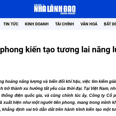
TIN TỨC
KINH DOANH
TÀI CHÍNH
VĂN HOÁ
BẤT Đ
phong kiến tạo tương lai năng 
g hoảng năng lượng và biến đổi khí hậu, việc tìm kiếm giải
 trở thành xu hướng tất yếu của thời đại. Tại Việt Nam, n
ệ thống điện quốc gia, và cũng chính lúc ấy, Công ty Cổ
 xuất hiện như một người tiên phong, mang trong mình k
khẳng định vai trò dẫn dắt trên hành trình kiến tạo một tư
ảo Nhận bằng
Green Flow Solar khởi công dự án điện
NTK- TS 