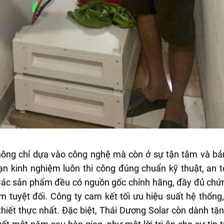
hông chỉ dựa vào công nghệ mà còn ở sự tận tâm và bản
ạn kinh nghiệm luôn thi công đúng chuẩn kỹ thuật, an t
 Các sản phẩm đều có nguồn gốc chính hãng, đầy đủ chứ
 tuyệt đối. Công ty cam kết tối ưu hiệu suất hệ thống,
 thiết thực nhất. Đặc biệt, Thái Dương Solar còn dành t