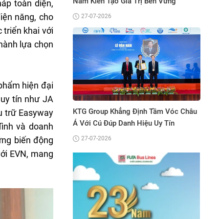
 Tạo Giá Trị Bền Vững
áp toàn diện,
điện năng, cho
2026
triển khai với
thành lựa chọn
phẩm hiện đại
Bệnh viện Quốc tế City vinh dự đạ
 uy tín như JA
“Top 3 Thương hiệu tiêu biểu Châ
up Khẳng Định Tầm Vóc Châu
Thái Bình Dương 2026”
ưu trữ Easyway
 Đúp Danh Hiệu Uy Tín
đình và doanh
05-06-2026
ững biến động
2026
 với EVN, mang