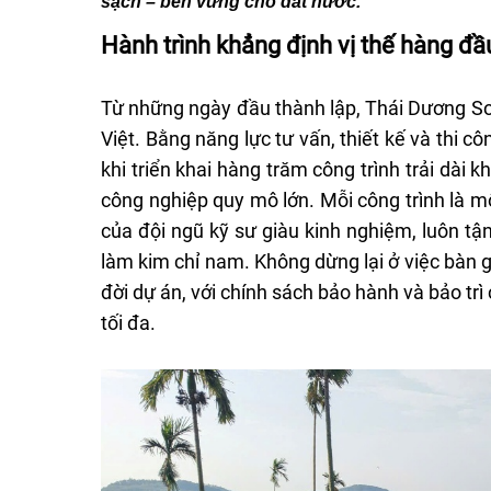
sạch – bền vững cho đất nước.
khen Top 12 Nhà Lãnh Đ
Nghiệp Giỏi 2021
Hành trình khẳng định vị thế hàng đầ
17-06-2024
Từ những ngày đầu thành lập, Thái Dương So
Việt. Bằng năng lực tư vấn, thiết kế và thi 
khi triển khai hàng trăm công trình trải dài
công nghiệp quy mô lớn. Mỗi công trình là m
của đội ngũ kỹ sư giàu kinh nghiệm, luôn tận
làm kim chỉ nam. Không dừng lại ở việc bàn
ABB giới thiệu giải pháp v
đời dự án, với chính sách bảo hành và bảo trì
động cơ điện và biến tần 
tối đa.
triển lãm EMA 2023
13-06-2024