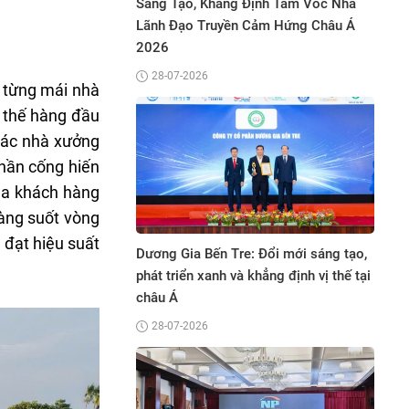
o, Khẳng Định Tầm Vóc Nhà
Vinh Danh Top 10 Thương Hiệu X
o Truyền Cảm Hứng Châu Á
Sắc Việt Nam
27-07-2026
2026
 từng mái nhà
ị thế hàng đầu
 các nhà xưởng
thần cống hiến
của khách hàng
hàng suốt vòng
Công ty TNHH 26868 – Vinh dự 
 đạt hiệu suất
a Bến Tre: Đổi mới sáng tạo,
giải thưởng “Top 10 Doanh nghiệp
n xanh và khẳng định vị thế tại
biểu Châu Á – Thái Bình Dương 2
11-06-2026
2026