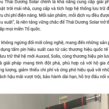
Năm Kiến
u Thái Dương Solar chính là khả năng cung cấp giải ph
mặt trời mái nhà, cung cấp và tích hợp hệ thống lưu trữ 
27-07-
ưu chi phí điện năng. Mỗi sản phẩm, mỗi dịch vụ đều được 
u suất”, là nền tảng vững chắc để Thái Dương Solar trở 
ắp mọi miền Tổ quốc.
lar không ngừng đổi mới công nghệ, mang đến những sản 
Khoảnh Khắc Trung Nguyên Legend Và
 dụng tấm pin hiệu suất cao từ các thương hiệu quốc tế
Trung Nguyên E-Coffee Cùng Được
Vinh Danh “Top 10 Thương Hiệu Tín
KTG Gro
 lưu trữ thế hệ mới Auxsol, Solis, cùng thương hiệu pin l
Nhiệm Hàng Đầu Châu Á 2026”
Á Với Cú
là giải pháp mang tính đột phá, phù hợp cả với hộ gia 
g lượng, giảm thiểu chi phí và ứng phó hiệu quả với nh
29-07-2026
27-07-
ách hậu mãi vượt trội, bảo hành dài hạn, hỗ trợ đấu nối