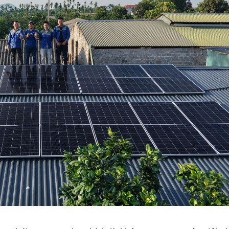
ROX Living - 1 trong 10 thương hiệu
Ngọc Ph
bất động sản uy tín hàng đầu Châu Á
danh tại
hàng đầ
31-07-2026
27-07-
Muine Bay Resort – Hành Trình 15
Năm Kiến Tạo Giá Trị Nghỉ Dưỡng
Anh Khuê
Xanh Bền Vững Bên Vịnh Mũi Né
Thương 
Châu Á 
30-07-2026