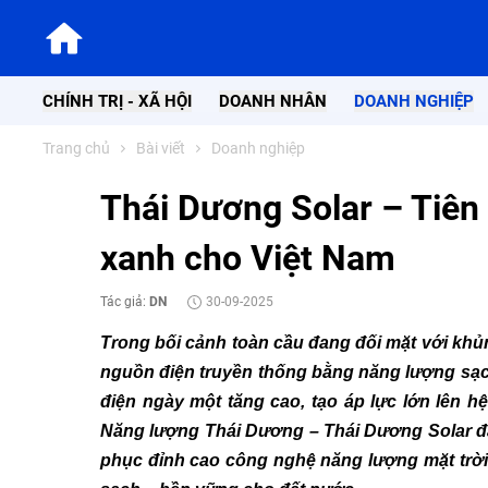
CHÍNH TRỊ - XÃ HỘI
DOANH NHÂN
DOANH NGHIỆP
Trang chủ
Bài viết
Doanh nghiệp
Thái Dương Solar – Tiên 
xanh cho Việt Nam
Tác giả:
DN
30-09-2025
Trong bối cảnh toàn cầu đang đối mặt với khủn
nguồn điện truyền thống bằng năng lượng sạch
điện ngày một tăng cao, tạo áp lực lớn lên h
Năng lượng Thái Dương – Thái Dương Solar đã
phục đỉnh cao công nghệ năng lượng mặt trời, 
Doanh nhân Trần Quốc B