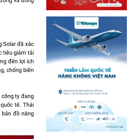
 tưởng và đồng
g Solar đã xác
 tiêu giảm tải
ng đến lợi ích
ng, chống biến
, công ty đang
quốc tế. Thái
n bản đồ năng