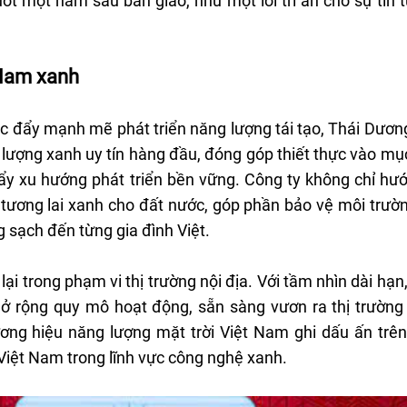
uốt một năm sau bàn giao, như một lời tri ân cho sự tin
 Nam xanh
c đẩy mạnh mẽ phát triển năng lượng tái tạo, Thái Dươn
lượng xanh uy tín hàng đầu, đóng góp thiết thực vào mục
ẩy xu hướng phát triển bền vững. Công ty không chỉ hướ
 tương lai xanh cho đất nước, góp phần bảo vệ môi trườ
g sạch đến từng gia đình Việt.
i trong phạm vi thị trường nội địa. Với tầm nhìn dài hạn
ở rộng quy mô hoạt động, sẵn sàng vươn ra thị trường 
ơng hiệu năng lượng mặt trời Việt Nam ghi dấu ấn trê
h Việt Nam trong lĩnh vực công nghệ xanh.