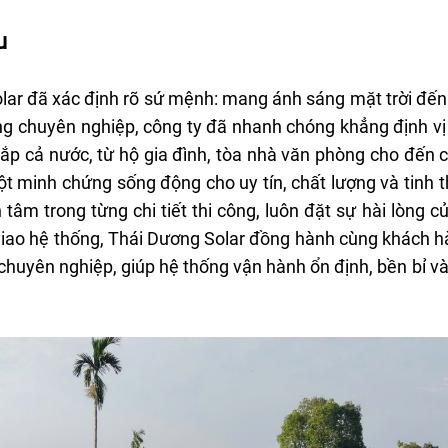
ạo Doanh
mặt trời áp mái 3.780 kWp theo cơ
Sáng Tạ
chế PPA tại nhà máy Nutifood Bình
Lãnh Đạ
u
Dương
2026
06-08-2026
28-07-
lar đã xác định rõ sứ mệnh: mang ánh sáng mặt trời đến
công chuyên nghiệp, công ty đã nhanh chóng khẳng định v
 khắp cả nước, từ hộ gia đình, tòa nhà văn phòng cho đến
ột minh chứng sống động cho uy tín, chất lượng và tinh 
 tâm trong từng chi tiết thi công, luôn đặt sự hài lòng 
 giao hệ thống, Thái Dương Solar đồng hành cùng khách 
à dịch vụ
 chuyên nghiệp, giúp hệ thống vận hành ổn định, bền bỉ và
mới nhất tại
Trào lưu sắm vàng "mini" từ 0,1 chỉ và
Dương Gi
sức hút từ hệ sinh thái tích lũy của Bảo
phát triể
Tín Mạnh Hải tại TP.HCM
châu Á
04-08-2026
28-07-