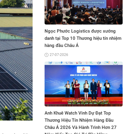
Bệnh Viện Gia An 115 Đạt Top 5
ước Logistics được xướng
Thương Hiệu Tiêu Biểu Châu Á – 
 Top 10 Thương hiệu tín nhiệm
Bình Dương Tại Bắc Kinh
u Châu Á
06-06-2026
2026
Hệ Thống Y Tế 315 Đạt Top Thươ
 Watch Vinh Dự Đạt Top
Hiệu Tiêu Biểu Châu Á - Thái Bình
Hiệu Tín Nhiệm Hàng Đầu
Dương 2026
2026 Và Hành Trình Hơn 27
05-06-2026