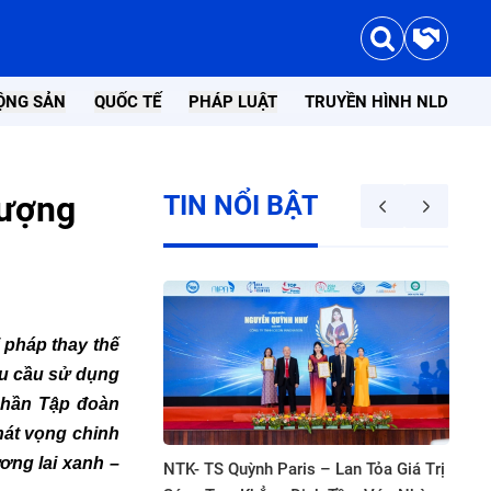
ỘNG SẢN
QUỐC TẾ
PHÁP LUẬT
TRUYỀN HÌNH NLD
lượng
TIN NỔI BẬT
 pháp thay thế
hu cầu sử dụng
 phần Tập đoàn
hát vọng chinh
ơng lai xanh –
Quỳnh Paris – Lan Tỏa Giá Trị
1689 Beckent Bauer Lần Thứ Ba 