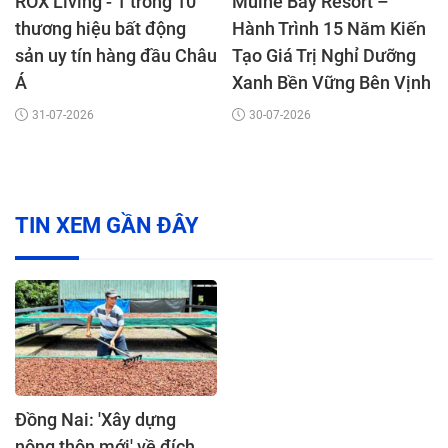
ROX Living - 1 trong 10
Muine Bay Resort –
thương hiệu bất động
Hành Trình 15 Năm Kiến
sản uy tín hàng đầu Châu
Tạo Giá Trị Nghỉ Dưỡng
Á
Xanh Bền Vững Bên Vịnh
Mũi Né
31-07-2026
30-07-2026
TIN XEM GẦN ĐÂY
Đồng Nai: 'Xây dựng
nông thôn mới' về đích