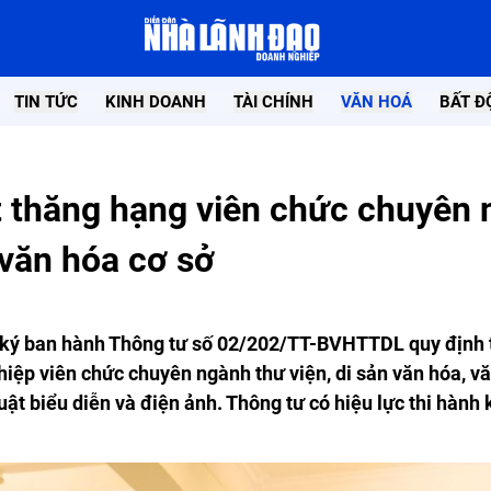
TIN TỨC
KINH DOANH
TÀI CHÍNH
VĂN HOÁ
BẤT Đ
ét thăng hạng viên chức chuyên
 văn hóa cơ sở
ý ban hành Thông tư số 02/202/TT-BVHTTDL quy định t
iệp viên chức chuyên ngành thư viện, di sản văn hóa, vă
uật biểu diễn và điện ảnh. Thông tư có hiệu lực thi hành 
Doanh nhân Trần Quốc Bảo Nhận bằng
Green Flow Solar k