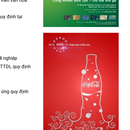
 viên văn hóa
uy định tại
hề nghiệp
VHTTDL quy định
p ứng quy định