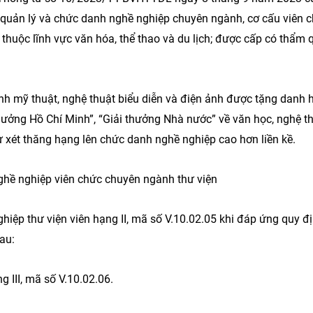
 quản lý và chức danh nghề nghiệp chuyên ngành, cơ cấu viên 
 thuộc lĩnh vực văn hóa, thể thao và du lịch; được cấp có thẩm
 mỹ thuật, nghệ thuật biểu diễn và điện ảnh được tặng danh h
thưởng Hồ Chí Minh”, “Giải thưởng Nhà nước” về văn học, nghệ t
Khoảnh Khắc Trung
 xét thăng hạng lên chức danh nghề nghiệp cao hơn liền kề.
Trung Nguyên E-Co
Vinh Danh “Top 10 
Nhiệm Hàng Đầu C
ghề nghiệp viên chức chuyên ngành thư viện
29-07-2026
iệp thư viện viên hạng II, mã số V.10.02.05 khi đáp ứng quy đị
au:
 III, mã số V.10.02.06.