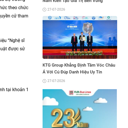
Năm Kiến Tạo Giá Trị Bền Vững
chức theo chức
27-07-2026
 quyền cử tham
iệu “Nghệ sĩ
huật được sử
 Nguyên Legend Và
Bệ
ffee Cùng Được
“T
Thương Hiệu Tín
KTG Group Khẳng Định Tầm Vóc Châu
Th
hâu Á 2026”
Á Với Cú Đúp Danh Hiệu Uy Tín
27-07-2026
nh tại khoản 1