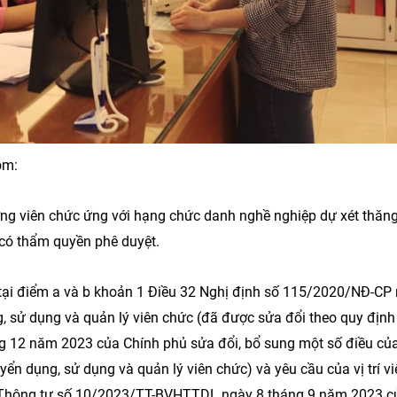
ROX Living - 1 tron
bất động sản uy tí
31-07-2026
gồm:
ượng viên chức ứng với hạng chức danh nghề nghiệp dự xét thăn
p có thẩm quyền phê duyệt.
 tại điểm a và b khoản 1 Điều 32 Nghị định số 115/2020/NĐ-CP
Muine Bay Resort –
 sử dụng và quản lý viên chức (đã được sửa đổi theo quy định
Năm Kiến Tạo Giá T
 12 năm 2023 của Chính phủ sửa đổi, bổ sung một số điều của
Xanh Bền Vững Bên
 dụng, sử dụng và quản lý viên chức) và yêu cầu của vị trí v
30-07-2026
i Thông tư số 10/2023/TT-BVHTTDL ngày 8 tháng 9 năm 2023 c