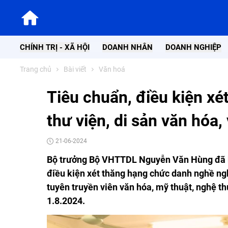
CHÍNH TRỊ - XÃ HỘI
DOANH NHÂN
DOANH NGHIỆP
Trang chủ
Bài viết
Văn hoá
Tiêu chuẩn, điều kiện x
thư viện, di sản văn hóa,
21-06-2024
Bộ trưởng Bộ VHTTDL Nguyễn Văn Hùng đã k
điều kiện xét thăng hạng chức danh nghề ngh
tuyên truyền viên văn hóa, mỹ thuật, nghệ th
1.8.2024.