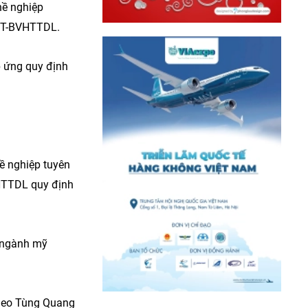
hề nghiệp
/TT-BVHTTDL.
p ứng quy định
ề nghiệp tuyên
VHTTDL quy định
n ngành mỹ
eo Tùng Quang