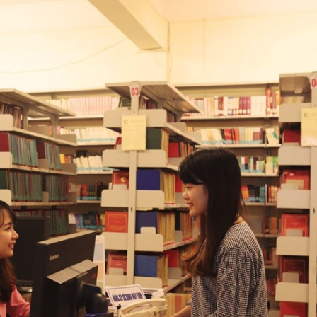
khen Top 12 Nhà Lãnh Đạo Doanh
mặt trời áp mái 3.
Nghiệp Giỏi 2021
chế PPA tại nhà má
Dương
17-06-2024
06-08-2026
ABB giới thiệu giải pháp và dịch vụ
động cơ điện và biến tần mới nhất tại
Trào lưu sắm vàng "
triển lãm EMA 2023
sức hút từ hệ sinh t
Tín Mạnh Hải tại T
13-06-2024
04-08-2026