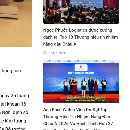
Bệ
g 10 thương hiệu
Ngọc Phước Logistics được xướng
Th
n hàng đầu Châu Á
danh tại Top 10 Thương hiệu tín nhiệm
Bì
hàng đầu Châu Á
27-07-2026
g hạng còn
 ngày 25 tháng
 Hành Trình 15
Hệ
 tại khoản 16
rị Nghỉ Dưỡng
Anh Khuê Watch Vinh Dự Đạt Top
Hi
 Nghị định số
 Vịnh Mũi Né
Thương Hiệu Tín Nhiệm Hàng Đầu
Dư
iệc làm tương
Châu Á 2026 Và Hành Trình Hơn 27
ủa Bộ trưởng