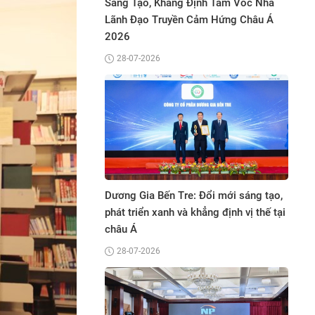
780 kWp theo cơ
Sáng Tạo, Khẳng Định Tầm Vóc Nhà
Vi
y Nutifood Bình
Lãnh Đạo Truyền Cảm Hứng Châu Á
Sắ
2026
28-07-2026
Cô
mini" từ 0,1 chỉ và
Dương Gia Bến Tre: Đổi mới sáng tạo,
gi
hái tích lũy của Bảo
phát triển xanh và khẳng định vị thế tại
bi
P.HCM
châu Á
28-07-2026