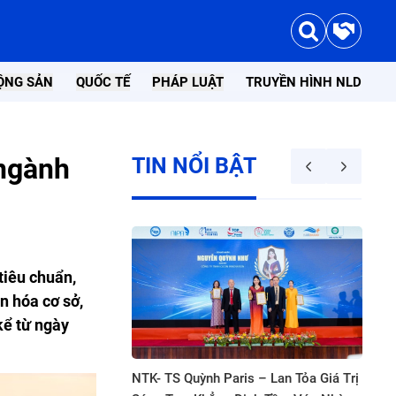
ỘNG SẢN
QUỐC TẾ
PHÁP LUẬT
TRUYỀN HÌNH NLD
 ngành
TIN NỔI BẬT
iêu chuẩn,
n hóa cơ sở,
kể từ ngày
hởi công dự án điện
NTK- TS Quỳnh Paris – Lan Tỏa Giá Trị
16