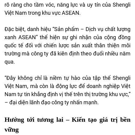
r
õ
ràng
cho
t
ầm v
óc, n
ăng l
ực
v
à
uy
tín
c
ủa Shengli
Việt Nam trong khu vực ASEAN.
Đ
ặc biệt, danh hiệu “Sản phẩm
– D
ịch vụ chất l
ư
ợng
xanh ASEAN” thể hiện sự ghi nhận của cộng
đ
ồng
quốc tế
đ
ối với chiến l
ư
ợc sản xuất
th
ân
thi
ện
m
ôi
tr
ư
ờng
m
à
công
ty
đ
ã
kiên
đ
ịnh theo
đu
ổi nhiều n
ăm
qua.
“
Đ
ây
không
ch
ỉ
l
à
ni
ềm tự
h
ào
c
ủa tập thể Shengli
Việt Nam,
m
à
còn
là
đ
ộng lực
đ
ể doanh nghiệp Việt
Nam tự tin khẳng
đ
ịnh vị thế
tr
ên
th
ị tr
ư
ờng khu vực,”
–
đ
ại diện
l
ãnh
đ
ạo
c
ông
ty nh
ấn mạnh.
H
ư
ớng tới t
ương lai
– Ki
ến tạo
gi
á
tr
ị bền
vững