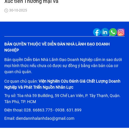
Xúc tiến Thương mại và
Đầu tư ASEAN 2025
30-10-2025
BẢN QUYỀN THUỘC VỀ DIỄN ĐÀN NHÀ LÃNH ĐẠO DOANH
NGHIỆP
Bản quyền Diễn Đàn Nhà Lãnh Đạo Doanh Nghiệp cấm in sao dưới
mọi hình thức nếu chưa có được sự đồng ý bằng văn bản của cơ
quan chủ quản.
Cơ quan chủ quản:
Viện Nghiên Cứu Đánh Giá Chất Lượng Doanh
Nghiệp Và Phát Triển Nguồn Nhân Lực
Trụ sở: Tòa nhà 59 Buillding, 59 Chế Lan Viên, P. Tây Thạnh, Quận.
Tân Phú, TP. HCM
Điện thoại: 028. 66863.775 - 0938. 631.899
Email: diendannhalanhdao@gmail.com