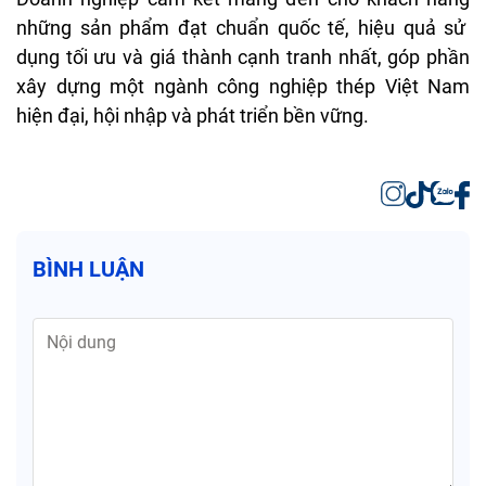
nh
ững sản phẩm
đ
ạt chuẩn quốc tế, hiệu quả sử
dụng tối
ưu
v
à
giá
thành
c
ạnh tranh nhất,
g
óp
ph
ần
x
ây
d
ựng một
ng
ành
công
nghi
ệp
th
ép
Vi
ệt Nam
hiện
đ
ại, hội nhập
v
à
phát
tri
ển bền vững.
BÌNH LUẬN