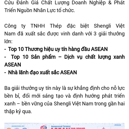
Cứu Đánh Giá Chất Lượng Doanh Nghiệp & Phát
Triển Nguồn Nhân Lực tổ chức.
Công ty TNHH Thép đặc biệt Shengli Việt
Nam đã xuất sắc được vinh danh với 3 giải thưởng
lớn:
- Top 10 Th
ương hi
ệu uy
t
ín
hàng
đ
ầu ASEAN
- Top 10
Sản
phẩm
–
D
ịch
vụ
chất
l
ư
ợng
xanh
ASEAN
- Nh
à
lãnh
đ
ạo xuất
sắc
ASEAN
Ba
giải
th
ư
ởng uy
t
ín
này
là
s
ự khẳng
đ
ịnh cho nỗ lực
bền bỉ,
đ
ổi mới
s
áng
t
ạo
v
à
đ
ịnh h
ư
ớng
ph
át
tri
ển
xanh
– b
ền vững của Shengli Việt Nam trong
gần
hai
thập kỷ qua.