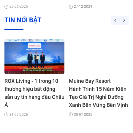
25-06-2025
27-12-2024
TIN NỔI BẬT
ROX Living - 1 trong 10
Muine Bay Resort –
thương hiệu bất động
Hành Trình 15 Năm Kiến
sản uy tín hàng đầu Châu
Tạo Giá Trị Nghỉ Dưỡng
Á
Xanh Bền Vững Bên Vịnh
Mũi Né
31-07-2026
30-07-2026