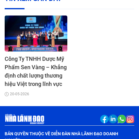
Công Ty TNHH Dược Mỹ
Phẩm Sen Vàng – Khẳng
định chất lượng thương
hiệu Việt trong lĩnh vực
chăm sóc sức khỏe và
20-05-2026
làm đẹp.
BẢN QUYỀN THUỘC VỀ DIỄN ĐÀN NHÀ LÃNH ĐẠO DOANH