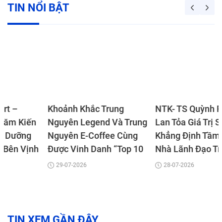
TIN NỔI BẬT
Khoảnh Khắc Trung
NTK- TS Quỳnh Paris –
Nguyên Legend Và Trung
Lan Tỏa Giá Trị Sáng Tạo,
Nguyên E-Coffee Cùng
Khẳng Định Tầm Vóc
Được Vinh Danh “Top 10
Nhà Lãnh Đạo Truyền
Thương Hiệu Tín Nhiệm
Cảm Hứng Châu Á 2026
29-07-2026
28-07-2026
Hàng Đầu Châu Á 2026”
TIN XEM GẦN ĐÂY