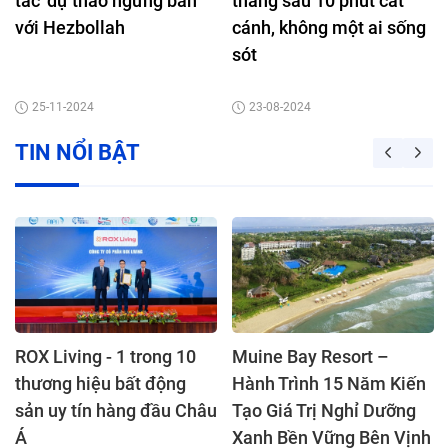
tắc' dự thảo ngừng bắn
thẳng sau 10 phút cất
với Hezbollah
cánh, không một ai sống
sót
25-11-2024
23-08-2024
TIN NỔI BẬT
ROX Living - 1 trong 10
Muine Bay Resort –
thương hiệu bất động
Hành Trình 15 Năm Kiến
sản uy tín hàng đầu Châu
Tạo Giá Trị Nghỉ Dưỡng
Á
Xanh Bền Vững Bên Vịnh