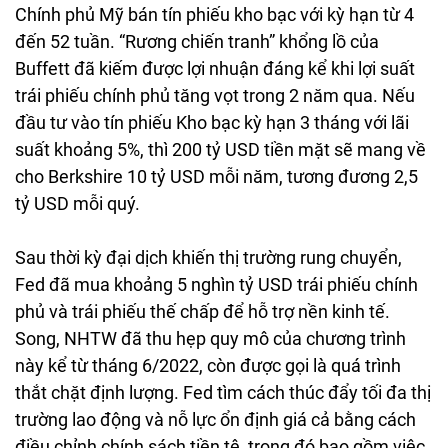
Chính phủ Mỹ bán tín phiếu kho bạc với kỳ hạn từ 4
đến 52 tuần. “Rương chiến tranh” khổng lồ của
Buffett đã kiếm được lợi nhuận đáng kể khi lợi suất
trái phiếu chính phủ tăng vọt trong 2 năm qua. Nếu
đầu tư vào tín phiếu Kho bạc kỳ hạn 3 tháng với lãi
suất khoảng 5%, thì 200 tỷ USD tiền mặt sẽ mang về
cho Berkshire 10 tỷ USD mỗi năm, tương đương 2,5
tỷ USD mỗi quý.
Sau thời kỳ đại dịch khiến thị trường rung chuyển,
Fed đã mua khoảng 5 nghìn tỷ USD trái phiếu chính
phủ và trái phiếu thế chấp để hỗ trợ nền kinh tế.
Song, NHTW đã thu hẹp quy mô của chương trình
này kể từ tháng 6/2022, còn được gọi là quá trình
thắt chặt định lượng. Fed tìm cách thúc đẩy tối đa thị
trường lao động và nỗ lực ổn định giá cả bằng cách
điều chỉnh chính sách tiền tệ, trong đó bao gồm việc