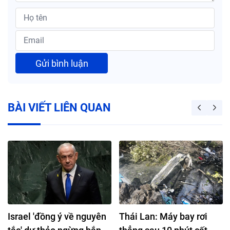
Gửi bình luận
BÀI VIẾT LIÊN QUAN
Israel 'đồng ý về nguyên
Thái Lan: Máy bay rơi