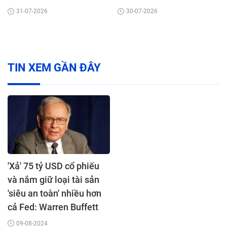
Mũi Né
31-07-2026
30-07-2026
TIN XEM GẦN ĐÂY
'Xả' 75 tỷ USD cổ phiếu
và nắm giữ loại tài sản
'siêu an toàn' nhiều hơn
cả Fed: Warren Buffett
đang muốn cảnh báo
09-08-2024