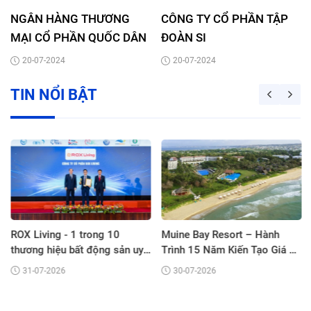
NGÂN HÀNG THƯƠNG
CÔNG TY CỔ PHẦN TẬP
MẠI CỔ PHẦN QUỐC DÂN
ĐOÀN SI
20-07-2024
20-07-2024
TIN NỔI BẬT
ROX Living - 1 trong 10
Muine Bay Resort – Hành
thương hiệu bất động sản uy
Trình 15 Năm Kiến Tạo Giá Trị
tín hàng đầu Châu Á
Nghỉ Dưỡng Xanh Bền Vững
31-07-2026
30-07-2026
Bên Vịnh Mũi Né