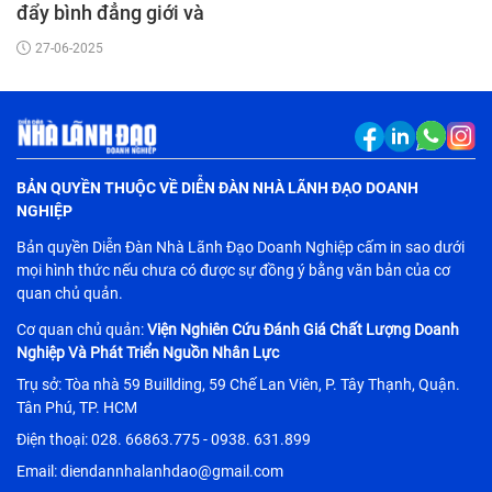
đẩy bình đẳng giới và
phát triển bền vững”
27-06-2025
BẢN QUYỀN THUỘC VỀ DIỄN ĐÀN NHÀ LÃNH ĐẠO DOANH
NGHIỆP
Bản quyền Diễn Đàn Nhà Lãnh Đạo Doanh Nghiệp cấm in sao dưới
mọi hình thức nếu chưa có được sự đồng ý bằng văn bản của cơ
quan chủ quản.
Cơ quan chủ quản:
Viện Nghiên Cứu Đánh Giá Chất Lượng Doanh
Nghiệp Và Phát Triển Nguồn Nhân Lực
Trụ sở: Tòa nhà 59 Buillding, 59 Chế Lan Viên, P. Tây Thạnh, Quận.
Tân Phú, TP. HCM
Điện thoại: 028. 66863.775 - 0938. 631.899
Email: diendannhalanhdao@gmail.com