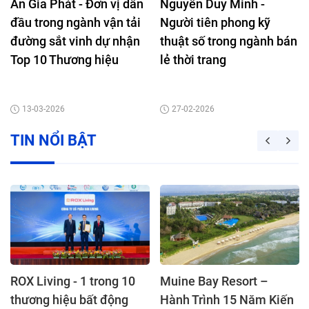
An Gia Phát - Đơn vị dẫn
Nguyễn Duy Minh -
đầu trong ngành vận tải
Người tiên phong kỹ
đường sắt vinh dự nhận
thuật số trong ngành bán
Top 10 Thương hiệu
lẻ thời trang
Mạnh Quốc gia 2026
13-03-2026
27-02-2026
TIN NỔI BẬT
ROX Living - 1 trong 10
Muine Bay Resort –
thương hiệu bất động
Hành Trình 15 Năm Kiến