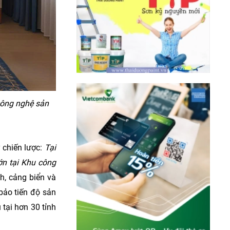
công nghệ sản
 chiến lược:
Tại
ớn tại Khu công
h, cảng biển và
 bảo tiến độ sản
tại hơn 30 tỉnh