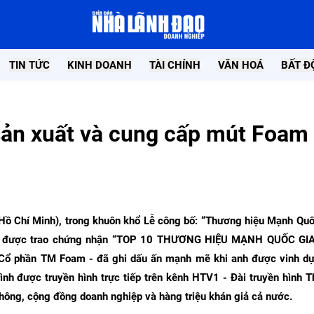
TIN TỨC
KINH DOANH
TÀI CHÍNH
VĂN HOÁ
BẤT Đ
ản xuất và cung cấp mút Foam
 Hồ Chí Minh), trong khuôn khổ Lễ công bố: “Thương hiệu Mạnh Qu
 dự được trao chứng nhận “TOP 10 THƯƠNG HIỆU MẠNH QUỐC GIA
Cổ phần TM Foam - đã ghi dấu ấn mạnh mẽ khi anh được vinh dự
nh được truyền hình trực tiếp trên kênh HTV1 - Đài truyền hình 
thông, cộng đồng doanh nghiệp và hàng triệu khán giả cả nước.
 nhân Trần Quốc Bảo Nhận bằng
Green Flow Solar khởi công dự