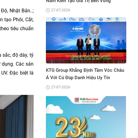
Năm Kiến Tạo Giá Trị Bền Vững
Độ, Nhật Bản..;
27-07-2026
 tạo Phôi, Cắt,
theo tiêu chuẩn
sắc, độ dày, tỷ
gend Và
Bệnh viện Quốc
Được
“Top 3 Thương
ử dụng. Các sản
u Tín
KTG Group Khẳng Định Tầm Vóc Châu
Thái Bình Dư
UV. Đặc biệt là
”
Á Với Cú Đúp Danh Hiệu Uy Tín
05-06-2026
27-07-2026