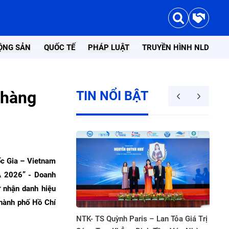
ỘNG SẢN
QUỐC TẾ
PHÁP LUẬT
TRUYỀN HÌNH NLD
 hàng
TIN NỔI BẬT
ốc Gia – Vietnam
 2026” - Doanh
 nhận danh hiệu
Thành phố Hồ Chí
 án điện
NTK- TS Quỳnh Paris – Lan Tỏa Giá Trị
1689 Beckent