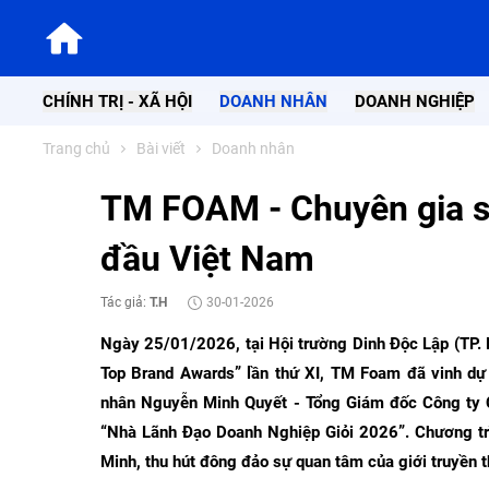
CHÍNH TRỊ - XÃ HỘI
DOANH NHÂN
DOANH NGHIỆP
Trang chủ
Bài viết
Doanh nhân
TM FOAM - Chuyên gia s
đầu Việt Nam
Tác giả:
T.H
30-01-2026
Ngày 25/01/2026, tại Hội trường Dinh Độc Lập (TP.
Top Brand Awards” lần thứ XI, TM Foam đã vinh
nhân Nguyễn Minh Quyết - Tổng Giám đốc Công ty 
“Nhà Lãnh Đạo Doanh Nghiệp Giỏi 2026”. Chương trì
Minh, thu hút đông đảo sự quan tâm của giới truyền 
Doanh