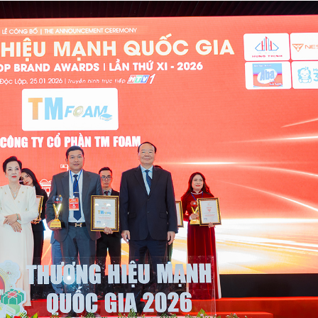
Top 12 Nhà Lãnh Đạo Doanh
mặt trời áp mái 3.780 kWp the
p Giỏi 2021
chế PPA tại nhà máy Nutifood 
Dương
06-2024
06-08-2026
ới thiệu giải pháp và dịch vụ
ơ điện và biến tần mới nhất tại
Trào lưu sắm vàng "mini" từ 0,1
 lãm EMA 2023
sức hút từ hệ sinh thái tích lũy
Tín Mạnh Hải tại TP.HCM
06-2024
04-08-2026