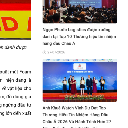
Bệnh Viện Gia
 hiệu
Ngọc Phước Logistics được xướng
Thương Hiệu T
Châu Á
danh tại Top 10 Thương hiệu tín nhiệm
Bình Dương Tạ
hàng đầu Châu Á
06-06-2026
nh danh được
27-07-2026
n xuất mút Foam
am hiện đang là
về vật liệu cho
em, đồ dùng gia
h 15
Hệ Thống Y T
ng ngừng đầu tư
ỡng
Anh Khuê Watch Vinh Dự Đạt Top
Hiệu Tiêu Biể
ng lớn đến xuất
Né
Thương Hiệu Tín Nhiệm Hàng Đầu
Dương 2026
Châu Á 2026 Và Hành Trình Hơn 27
05-06-2026