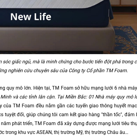
óc giấc ngủ, mà là minh chứng cho bước tiến đột phá trong 
hững nghiên cứu chuyên sâu của Công ty Cổ phần TM Foam.
 quy mô lớn. Hiện tại, TM Foam sở hữu mạng lưới 6 nhà máy
 Minh và các tỉnh lân cận. Tại Miền Bắc: 01 Nhà máy quy mô l
máy của TM Foam đều nằm gần các tuyến giao thông huyết mạc
ics tuyệt đối, giúp chúng tôi cam kết giao hàng "thần tốc", đảm
 năm phát triển, TM Foam đã xây dựng được mạng lưới tiêu thụ 
c trong khu vực ASEAN, thị trường Mỹ, thị trường Châu âu…