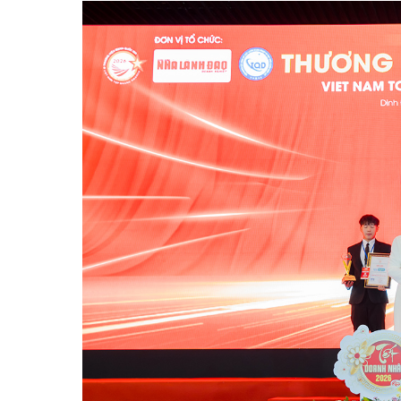
khen 
Nghiệ
17-
ABB gi
động c
triển
13-