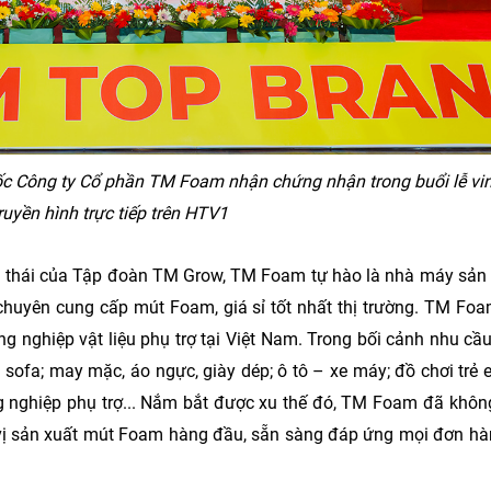
ROX Living - 1 trong 10 thương
bất động sản uy tín hàng đầu 
31-07-2026
c Công ty Cổ phần TM Foam nhận chứng nhận trong buổi lễ vi
ruyền hình trực tiếp trên HTV1
h thái của Tập đoàn TM Grow, TM Foam tự hào là nhà máy sả
huyên cung cấp mút Foam, giá sỉ tốt nhất thị trường. TM Fo
 nghiệp vật liệu phụ trợ tại Việt Nam. Trong bối cảnh nhu cầu 
sofa; may mặc, áo ngực, giày dép; ô tô – xe máy; đồ chơi trẻ 
Muine Bay Resort – Hành Trìn
ông nghiệp phụ trợ... Nắm bắt được xu thế đó, TM Foam đã khô
Năm Kiến Tạo Giá Trị Nghỉ Dư
 vị sản xuất mút Foam hàng đầu, sẵn sàng đáp ứng mọi đơn hà
Xanh Bền Vững Bên Vịnh Mũi 
30-07-2026