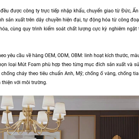
 đều được công ty trực tiếp nhập khẩu, chuyển giao từ Đức, Ấn 
 sản xuất trên dây chuyền hiện đại, tự động hóa từ công đoạn
 hóa, cùng quy trình kiểm soát chất lượng cực kỳ nghiêm ngặt 
heo yêu cầu về hàng OEM, ODM, OBM: linh hoạt kích thước, màu 
Khoảnh Khắc Trung Nguyên Le
Trung Nguyên E-Coffee Cùng 
chọn loại Mút Foam phù hợp theo từng mục đích sản xuất và s
Vinh Danh “Top 10 Thương Hiệ
hống cháy theo tiêu chuẩn Anh, Mỹ; chống ố vàng, chống tia 
Nhiệm Hàng Đầu Châu Á 2026
thiện với môi trường.
29-07-2026