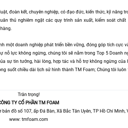
uật, đoàn kết, chuyên nghiệp, có đạo đức, kiến thức, kỹ năng t
tuân thủ nghiêm ngặt các quy trình sản xuất, kiểm soát chất 
h hàng.
h một doanh nghiệp phát triển bền vững, đóng góp tích cực và
 sự nỗ lực không ngừng, chúng tôi sẽ nằm trong Top 5 Doanh 
của sự tin tưởng, hài lòng, hợp tác và hỗ trợ không ngừng của
ong suốt chiều dài lịch sử hình thành TM Foam; Chúng tôi luôn t
Trân trọng!
CÔNG TY CỔ PHẦN TM FOAM
tờ bản đồ số 107, ấp Đá Bàn, Xã Bắc Tân Uyên, TP Hồ Chí Minh,
www: tmfoam.com