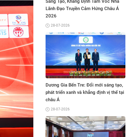
o cơ
Sáng Tạo, Khẳng Định Tầm Vóc Nhà
Vinh Danh To
Bình
Lãnh Đạo Truyền Cảm Hứng Châu Á
Sắc Việt Nam
2026
27-07-2026
28-07-2026
Công ty TNHH
 chỉ và
Dương Gia Bến Tre: Đổi mới sáng tạo,
giải thưởng “
 của Bảo
phát triển xanh và khẳng định vị thế tại
biểu Châu Á 
châu Á
11-06-2026
28-07-2026